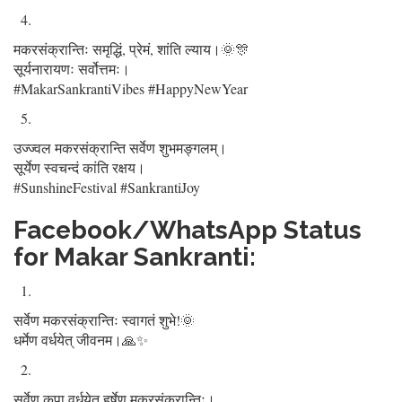
मकरसंक्रान्तिः समृद्धिं, प्रेमं, शांति ल्याय।🌞🎊
सूर्यनारायणः सर्वोत्तमः।
#MakarSankrantiVibes #HappyNewYear
उज्ज्वल मकरसंक्रान्ति सर्वेण शुभमङ्गलम्।
सूर्येण स्वचन्दं कांति रक्षय।
#SunshineFestival #SankrantiJoy
Facebook/WhatsApp Status
for Makar Sankranti:
सर्वेण मकरसंक्रान्तिः स्वागतं शुभे!🌞
धर्मेण वर्धयेत् जीवनम।🙏✨
सर्वेण कृपा वर्धयेत् हर्षेण मकरसंक्रान्तिः।