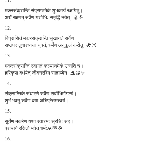
मकरसंक्रान्तिं संप्राप्तमेकं शुभकार्यं रक्षयितु।
अर्थं रक्षणम् सर्वेण यशोभिः समृद्धिं नयेत्।🌞🎉
विप्रासितं मकरसंक्रान्ति सुखायते सर्वेण।
सप्तपदं तुषारध्वजा युक्तं, धर्मेण अनुकूलं करोतु।🎋🌞
मकरसंक्रान्तिं स्वागतं कल्याणमेकं उन्नति च।
हरिकृपा वर्धयेत् जीवनरश्मि साहाय्येन।🙏🏻✨
संक्रान्तिके संधारणे सर्वेण सर्वांभिर्मांगल्यं।
शुभं भवतु सर्वेण दया अभिप्रेतमस्वयं।
सुर्येण मकरेण यथा स्वारंभः सुरृचिः सह।
प्राप्तये रक्षितो भवेत् धर्मः🙏🏼🎉