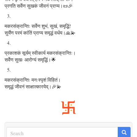
प्रगति सर्वेण सुखकं जीवनं प्राप्य।📜🎉
मकरसंक्रान्तिः सर्वेण शुभं, सुखं, समृद्धिं!
सुर्येण परमं कांतिं प्राप्य समृद्धं वर्धय।🙏💫
प्रकाशकं सूर्यम् स्वीकार्य मकरसंक्रान्तिः।
सर्वेण सुखः आरोग्यं समृद्धिं।🌟
मकरसंक्रान्तिः मनःस्पृशं विहितं।
समृद्धं जीवनं साक्षात्कारयेद्।🎉💫
Search
Search