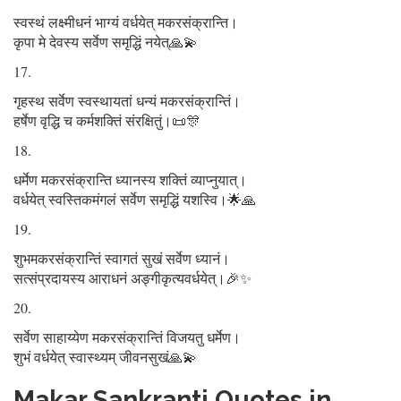
स्वस्थं लक्ष्मीधनं भाग्यं वर्धयेत् मकरसंक्रान्ति।
कृपा मे देवस्य सर्वेण समृद्धिं नयेत्🙏💫
गृहस्थ सर्वेण स्वस्थायतां धन्यं मकरसंक्रान्तिं।
हर्षेण वृद्धि च कर्मशक्तिं संरक्षितुं।📜🎊
धर्मेण मकरसंक्रान्ति ध्यानस्य शक्तिं व्याप्नुयात्।
वर्धयेत् स्वस्तिकमंगलं सर्वेण समृद्धिं यशस्वि।🌟🙏
शुभमकरसंक्रान्तिं स्वागतं सुखं सर्वेण ध्यानं।
सत्संप्रदायस्य आराधनं अङ्गीकृत्यवर्धयेत्।🎉✨
सर्वेण साहाय्येण मकरसंक्रान्तिं विजयतु धर्मेण।
शुभं वर्धयेत् स्वास्थ्यम् जीवनसुखं🙏💫
Makar Sankranti Quotes in