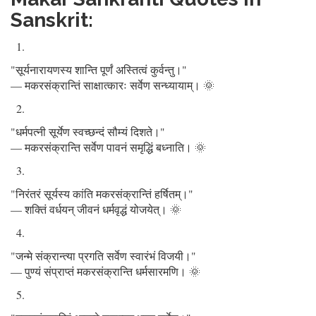
Sanskrit:
"सूर्यनारायणस्य शान्ति पूर्णं अस्तित्वं कुर्वन्तु।"
— मकरसंक्रान्तिं साक्षात्कारः सर्वेण सन्ध्यायाम्। 🌞
"धर्मपत्नी सूर्येण स्वच्छन्दं सौम्यं दिशते।"
— मकरसंक्रान्ति सर्वेण पावनं समृद्धिं बध्नाति। 🌞
"निरंतरं सूर्यस्य कांति मकरसंक्रान्तिं हर्षितम्।"
— शक्तिं वर्धयन् जीवनं धर्मवृद्धं योजयेत्। 🌞
"जन्मे संक्रान्त्या प्रगति सर्वेण स्वारंभं विजयी।"
— पुण्यं संप्राप्तं मकरसंक्रान्ति धर्मसारमणि। 🌞