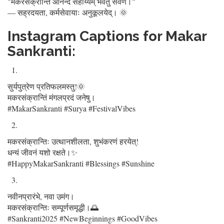
"मकरसंक्रान्तिं आनन्दे सहाय्यम् भवतु सर्वेण।"
— सह्रदयता, कर्मसेवायाः अनुकूलयेद्। 🌞
Instagram Captions for Makar
Sankranti:
सुर्यपुत्रेण प्रतिफलमस्तु!🌞
मकरसंक्रान्तिं मंगलप्रदं जनेषु।
#MakarSankranti #Surya #FestivalVibes
मकरसंक्रान्तिः उत्थानशीलता, शुभंकरणं हरयेत्!
धन्यं जीवनं यशो रक्षते।✨
#HappyMakarSankranti #Blessings #Sunshine
नवीनप्रारंभे, नवा उमंग।
मकरसंक्रान्तिः सम्पूर्णसमृद्धी।🌅
#Sankranti2025 #NewBeginnings #GoodVibes