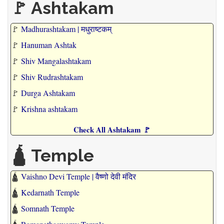
🚩 Ashtakam
🚩
Madhurashtakam | मधुराष्टकम्
🚩
Hanuman Ashtak
🚩
Shiv Mangalashtakam
🚩
Shiv Rudrashtakam
🚩
Durga Ashtakam
🚩
Krishna ashtakam
Check All Ashtakam 🚩
🛕 Temple
🛕
Vaishno Devi Temple | वैष्णो देवी मंदिर
🛕
Kedarnath Temple
🛕
Somnath Temple