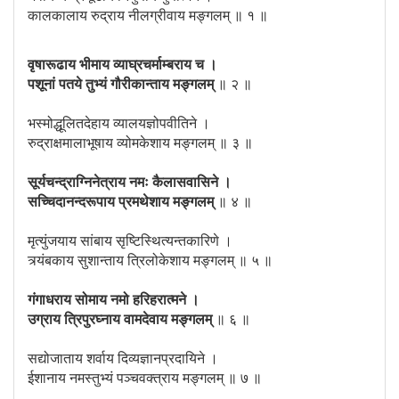
कालकालाय रुद्राय नीलग्रीवाय मङ्गलम् ॥ १ ॥
वृषारूढाय भीमाय व्याघ्रचर्माम्बराय च ।
पशूनां पतये तुभ्यं गौरीकान्ताय मङ्गलम्
॥ २ ॥
भस्मोद्धूलितदेहाय व्यालयज्ञोपवीतिने ।
रुद्राक्षमालाभूषाय व्योमकेशाय मङ्गलम् ॥ ३ ॥
सूर्यचन्द्राग्निनेत्राय नमः कैलासवासिने ।
सच्चिदानन्दरूपाय प्रमथेशाय मङ्गलम्
॥ ४ ॥
मृत्युंजयाय सांबाय सृष्टिस्थित्यन्तकारिणे ।
त्र्यंबकाय सुशान्ताय त्रिलोकेशाय मङ्गलम् ॥ ५ ॥
गंगाधराय सोमाय नमो हरिहरात्मने ।
उग्राय त्रिपुरघ्नाय वामदेवाय मङ्गलम्
॥ ६ ॥
सद्योजाताय शर्वाय दिव्यज्ञानप्रदायिने ।
ईशानाय नमस्तुभ्यं पञ्चवक्त्राय मङ्गलम् ॥ ७ ॥