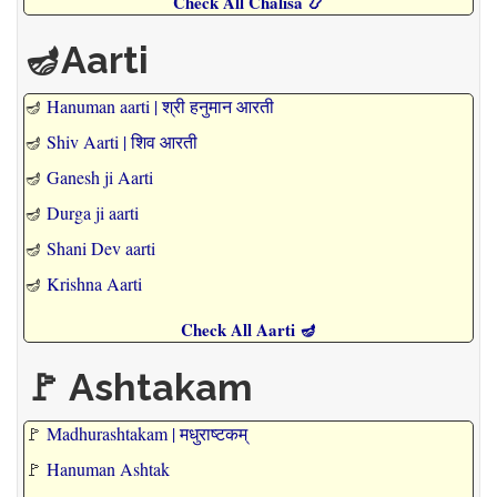
Check All Chalisa 📿
🪔Aarti
🪔
Hanuman aarti | श्री हनुमान आरती
🪔
Shiv Aarti | शिव आरती
🪔
Ganesh ji Aarti
🪔
Durga ji aarti
🪔
Shani Dev aarti
🪔
Krishna Aarti
Check All Aarti 🪔
🚩 Ashtakam
🚩
Madhurashtakam | मधुराष्टकम्
🚩
Hanuman Ashtak