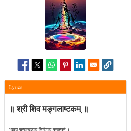
Lyrics
॥ श्री शिव मङ्गलाष्टकम् ॥
भवाय चन्द्रचूडाय निर्गुणाय गुणात्मने ।