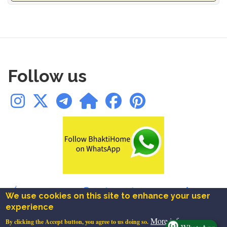
Follow us
🛕Temples
|
✨Blogs
|
📚Books
|
📿Chalisa
|
🪔Aarti
|
🔱Mantra
|
We use cookies on this site to enhance your user
🚩Ashtakam
|
⚜️Festivals
|
❤️Bookmarks
experience
About
|
Contact
|
Privacy
|
Terms
|
Disclaimer
More info
By clicking the Accept button, you agree to us doing so.