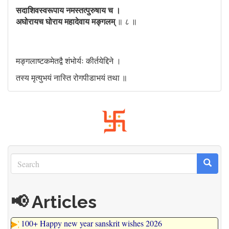
सदाशिवस्वरूपाय नमस्तत्पुरुषाय च ।
अघोरायच घोराय महादेवाय मङ्गलम्
॥ ८ ॥
मङ्गलाष्टकमेतद्वै शंभोर्यः कीर्तयेद्दिने ।
तस्य मृत्युभयं नास्ति रोगपीडाभयं तथा ॥
Search
Search
Search
📢 Articles
100+ Happy new year sanskrit wishes 2026